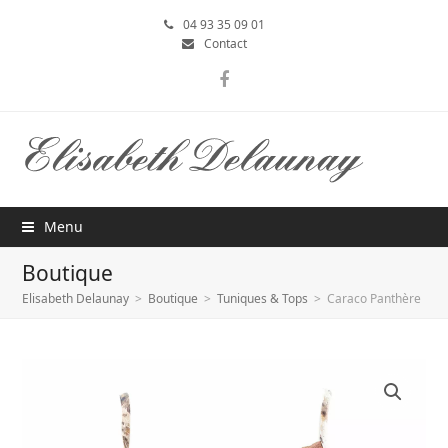
04 93 35 09 01
Contact
Facebook
Menu
Boutique
Elisabeth Delaunay
>
Boutique
>
Tuniques & Tops
>
Caraco Panthère