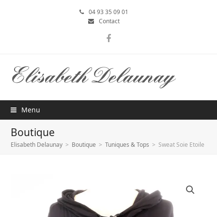
04 93 35 09 01
Contact
Facebook
Menu
Boutique
Elisabeth Delaunay
>
Boutique
>
Tuniques & Tops
>
Sweat Soie Etoile