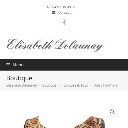
04 93 35 09 01
Contact
Facebook
Menu
Boutique
Elisabeth Delaunay
>
Boutique
>
Tuniques & Tops
>
Daisy Panthère